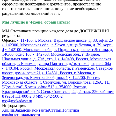
оформление необходимых документов, предоставление
их в те или иные инстанции, получение необходимых
разрешений, согласований и т.п.
Мы лучшие в Чехове, обращайтесь!
МЫ Отстаиваем позицию каждого дела до ДОСТИЖЕНИЯ
результата!
Офисы:
• 117105, г. Москва, Варшавское шоссе, д. 33, офис 25
• 142300, Московская обл., г. Чехов, улица Чехова, д. 79, корп.
4
• 142100, Московская обл., г. Подольск, проспект Ленина, д.
146/66, офис 108
• 142703, Московская обл., г. Видное,
Школьная улица, д. 79А, стр. 1
• 140408, Россия, Московская
область, г. Коломна, улица Партизан, д.1в, этаж 2, офис 2-04а
• 140104, Россия, Московская область, г. Раменское, Северное
шоссе, дом 4. офис 21
• 124681, Россия, г. Москва, г.
Зеленоград, ул. Каменка 2005, пом. 1
• 142200, Россия,
Московская область, г. Серпухов, ул. Ворошилова, 126А, ТЦ
"Дом быта", 5 этаж, офис 513
• 354000, Россия,
Краснодарский край, Сочи, Советская, 42, 2 этаж, 226 кабинет
8 (925) 111-000-2
8 (495) 642-500-2
mo@mokadastr.ru
Информация:
Акции
Вакансии
Контакты
Статьи
Политика
конфиденциальности