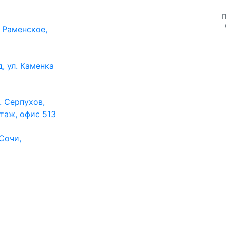
П
. Раменское,
д, ул. Каменка
. Серпухов,
этаж, офис 513
Сочи,