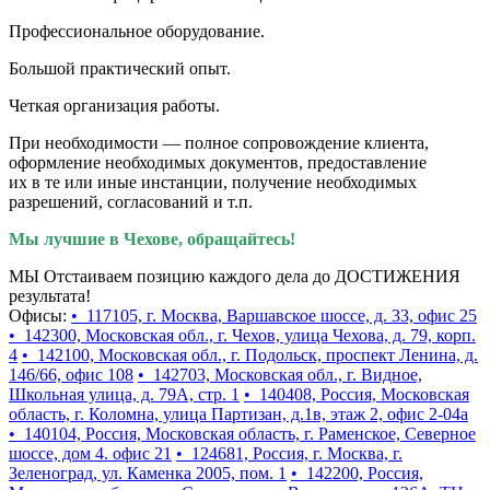
Профессиональное оборудование.
Большой практический опыт.
Четкая организация работы.
При необходимости — полное сопровождение клиента,
оформление необходимых документов, предоставление
их в те или иные инстанции, получение необходимых
разрешений, согласований и т.п.
Мы лучшие в Чехове, обращайтесь!
МЫ Отстаиваем позицию каждого дела до ДОСТИЖЕНИЯ
результата!
Офисы:
• 117105, г. Москва, Варшавское шоссе, д. 33, офис 25
• 142300, Московская обл., г. Чехов, улица Чехова, д. 79, корп.
4
• 142100, Московская обл., г. Подольск, проспект Ленина, д.
146/66, офис 108
• 142703, Московская обл., г. Видное,
Школьная улица, д. 79А, стр. 1
• 140408, Россия, Московская
область, г. Коломна, улица Партизан, д.1в, этаж 2, офис 2-04а
• 140104, Россия, Московская область, г. Раменское, Северное
шоссе, дом 4. офис 21
• 124681, Россия, г. Москва, г.
Зеленоград, ул. Каменка 2005, пом. 1
• 142200, Россия,