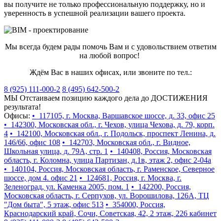
вы получите не только профессиональную поддержку, но и
уверенность в успешной реализации вашего проекта.
Мы всегда будем рады помочь Вам и с удовольствием ответим
на любой вопрос!
Ждём Вас в наших офисах, или звоните по тел.:
8 (925) 111-000-2
8 (495) 642-500-2
МЫ Отстаиваем позицию каждого дела до ДОСТИЖЕНИЯ
результата!
Офисы:
• 117105, г. Москва, Варшавское шоссе, д. 33, офис 25
• 142300, Московская обл., г. Чехов, улица Чехова, д. 79, корп.
4
• 142100, Московская обл., г. Подольск, проспект Ленина, д.
146/66, офис 108
• 142703, Московская обл., г. Видное,
Школьная улица, д. 79А, стр. 1
• 140408, Россия, Московская
область, г. Коломна, улица Партизан, д.1в, этаж 2, офис 2-04а
• 140104, Россия, Московская область, г. Раменское, Северное
шоссе, дом 4. офис 21
• 124681, Россия, г. Москва, г.
Зеленоград, ул. Каменка 2005, пом. 1
• 142200, Россия,
Московская область, г. Серпухов, ул. Ворошилова, 126А, ТЦ
"Дом быта", 5 этаж, офис 513
• 354000, Россия,
Краснодарский край, Сочи, Советская, 42, 2 этаж, 226 кабинет