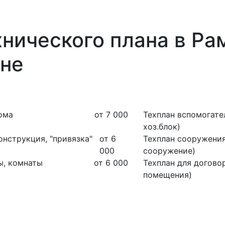
нического плана в Ра
не
ома
от 7 000
Техплан вспомогател
хоз.блок)
онструкция, "привязка"
от 6
Техплан сооружения
000
сооружение)
ы, комнаты
от 6 000
Техплан для договор
помещения)