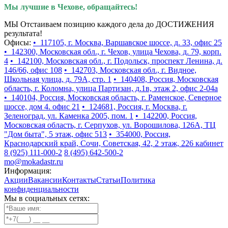
Мы лучшие в Чехове, обращайтесь!
МЫ Отстаиваем позицию каждого дела до ДОСТИЖЕНИЯ
результата!
Офисы:
• 117105, г. Москва, Варшавское шоссе, д. 33, офис 25
• 142300, Московская обл., г. Чехов, улица Чехова, д. 79, корп.
4
• 142100, Московская обл., г. Подольск, проспект Ленина, д.
146/66, офис 108
• 142703, Московская обл., г. Видное,
Школьная улица, д. 79А, стр. 1
• 140408, Россия, Московская
область, г. Коломна, улица Партизан, д.1в, этаж 2, офис 2-04а
• 140104, Россия, Московская область, г. Раменское, Северное
шоссе, дом 4. офис 21
• 124681, Россия, г. Москва, г.
Зеленоград, ул. Каменка 2005, пом. 1
• 142200, Россия,
Московская область, г. Серпухов, ул. Ворошилова, 126А, ТЦ
"Дом быта", 5 этаж, офис 513
• 354000, Россия,
Краснодарский край, Сочи, Советская, 42, 2 этаж, 226 кабинет
8 (925) 111-000-2
8 (495) 642-500-2
mo@mokadastr.ru
Информация:
Акции
Вакансии
Контакты
Статьи
Политика
конфиденциальности
Мы в социальных сетях: