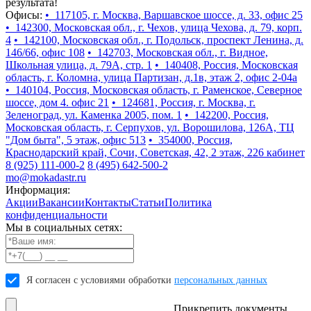
результата!
Офисы:
• 117105, г. Москва, Варшавское шоссе, д. 33, офис 25
• 142300, Московская обл., г. Чехов, улица Чехова, д. 79, корп.
4
• 142100, Московская обл., г. Подольск, проспект Ленина, д.
146/66, офис 108
• 142703, Московская обл., г. Видное,
Школьная улица, д. 79А, стр. 1
• 140408, Россия, Московская
область, г. Коломна, улица Партизан, д.1в, этаж 2, офис 2-04а
• 140104, Россия, Московская область, г. Раменское, Северное
шоссе, дом 4. офис 21
• 124681, Россия, г. Москва, г.
Зеленоград, ул. Каменка 2005, пом. 1
• 142200, Россия,
Московская область, г. Серпухов, ул. Ворошилова, 126А, ТЦ
"Дом быта", 5 этаж, офис 513
• 354000, Россия,
Краснодарский край, Сочи, Советская, 42, 2 этаж, 226 кабинет
8 (925) 111-000-2
8 (495) 642-500-2
mo@mokadastr.ru
Информация:
Акции
Вакансии
Контакты
Статьи
Политика
конфиденциальности
Мы в социальных сетях:
Я согласен с условиями обработки
персональных данных
Прикрепить документы